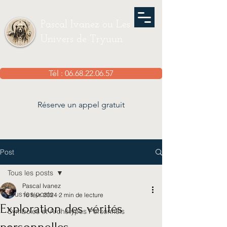
Pascal Ivanez ou Les
Univers de Tryuun
Tél : 06.68.22.06.57
Réserve un appel gratuit
Post
Tous les posts
Pascal Ivanez
Tous les posts
16 févr. 2024
2 min de lecture
Exploration des vérités
Symboles et Archétypes Personnels