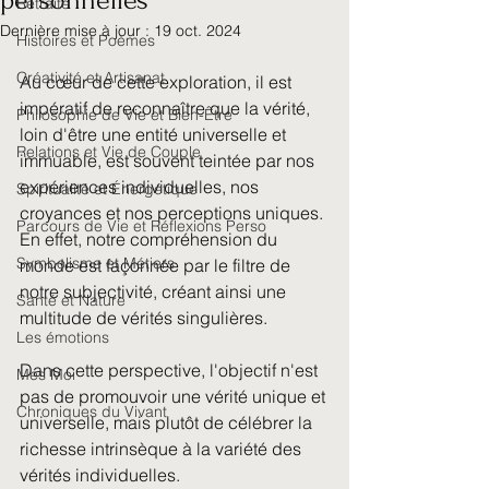
personnelles
Retraite
Dernière mise à jour :
19 oct. 2024
Histoires et Poèmes
Créativité et Artisanat
Au cœur de cette exploration, il est 
impératif de reconnaître que la vérité, 
Philosophie de Vie et Bien-Être
loin d'être une entité universelle et 
Relations et Vie de Couple
immuable, est souvent teintée par nos 
expériences individuelles, nos 
Spiritualité et Énergétique
croyances et nos perceptions uniques. 
Parcours de Vie et Réflexions Perso
En effet, notre compréhension du 
Symbolisme et Métiers
monde est façonnée par le filtre de 
notre subjectivité, créant ainsi une 
Santé et Nature
multitude de vérités singulières. 
Les émotions
Dans cette perspective, l'objectif n'est 
Mes Moi
pas de promouvoir une vérité unique et 
Chroniques du Vivant
universelle, mais plutôt de célébrer la 
richesse intrinsèque à la variété des 
vérités individuelles.