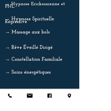
→ Hypnose Ericksonienne et
PNL
→ Hypnose Spirituelle
Régressive
→ Massage aux bols
→ Rêve Éveillé Dirigé
→ Constellation Familiale
→ Soins énergétiques
→ Sonothérapie