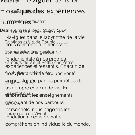
vérité : naviguer dans la
Retraite
mosaïque des expériences
Histoires et Poèmes
humaines
Créativité et Artisanat
Dernière mise à jour :
19 oct. 2024
Philosophie de Vie et Bien-Être
Naviguer dans le labyrinthe de la vie 
Relations et Vie de Couple
nous confronte à la nécessité 
d'accorder une confiance 
Spiritualité et Énergétique
fondamentale à nos propres 
Parcours de Vie et Réflexions Perso
expériences et ressentis. Chacun de 
Symbolisme et Métiers
nous porte en son être une vérité 
unique, forgée par les péripéties de 
Santé et Nature
son propre chemin de vie. En 
Les émotions
embrassant les enseignements 
découlant de nos parcours 
Mes Moi
personnels, nous érigeons les 
Chroniques du Vivant
fondations même de notre 
compréhension individuelle du monde.