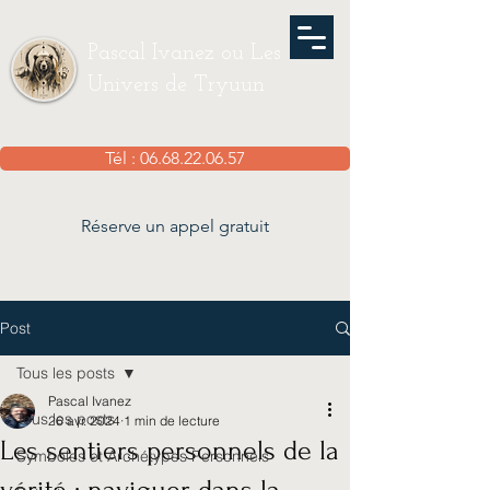
Pascal Ivanez ou Les
Univers de Tryuun
Tél : 06.68.22.06.57
Réserve un appel gratuit
Post
Tous les posts
Pascal Ivanez
Tous les posts
26 avr. 2024
1 min de lecture
Les sentiers personnels de la
Symboles et Archétypes Personnels