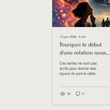
13 juin 2026
∙
4
min
Pourquoi le début
d’une relation nous
fait souvent perdre 
Ces textes ne sont pas
lucidité 3/9
écrits pour donner des
leçons.Ils sont le reflet
d’un cheminement réel,
vivant, parfois
inconfortable, parfois
lumineux. Chaque article
28
0
est une trace. Une
réflexion née d’un vécu,
d’une émotion, d’une