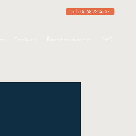
Tél : 06.68.22.06.57
os
Tambours
Formations & cercles
FAQ