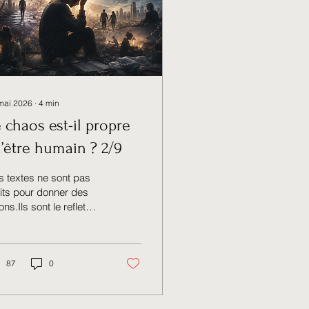
mai 2026
∙
4
min
 chaos est-il propre
l’être humain ? 2/9
 textes ne sont pas
its pour donner des
ons.Ils sont le reflet
n cheminement réel,
ant, parfois
onfortable, parfois
ineux. Chaque article
87
0
 une trace.Une
lexion née d’un vécu,
ne émotion, d’une