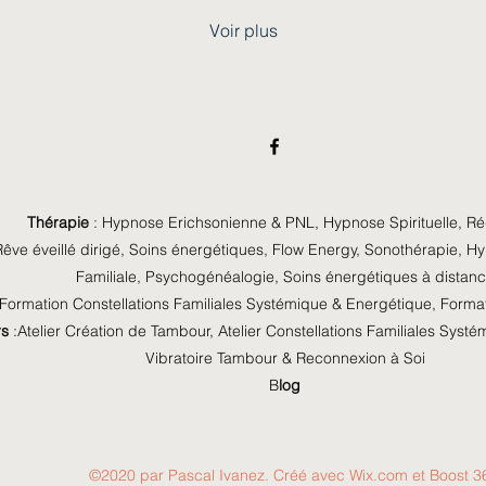
rencontre, d’une remise
ren
Voir plus
en question ou d’un
en 
instant de bascule. J’écris
ins
au rythme de ce que la
au 
vie me fait traverser. Pas
vie
pour jouer un
pou
personnage. Pas pour
pe
paraître “sage” ou
par
parfait.Mais pour mettre
Ma
Thérapie
:
Hypnose Erichsonienne & PNL
,
Hypnose Spirituelle, R
des mots sur ce qui
mo
remue profondément
pro
êve éveillé dirigé
,
Soins énergétiques
,
Flow Energy
,
Sonothérapie
,
Hy
l’humain. Il y aura
y a
Familiale
,
Psychogénéalogie,
Soins énergétiques
à distan
probablement...
Formation Constellations Familiales Systémique & Energétique,
Format
rs
:
Atelier Création de Tambour, Atelier Constellations Familiales Syst
Vibratoire Tambour & Reconnexion à Soi
B
l
og
©2020 par Pascal Ivanez. Créé avec Wix.com et
Boost 3