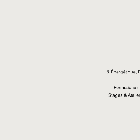
rencontre, d’une remise
en question ou d’un
instant de bascule. J’écris
au rythme de ce que la
vie me fait traverser. Pas
pour jouer un
personnage. Pas pour
paraître “sage” ou parfait.
Mais pour mettre des
mots sur ce qui remue
profondément l’humain. Il
& Énergétique,
R
y aura probablement...
Formations
:
Stages & Atelie