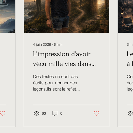
4 juin 2026
∙
6
min
31 
L'impression d'avoir
Le
vécu mille vies dans
à 
en
une seule
Ces textes ne sont pas
Ces
écrits pour donner des
écr
leçons.Ils sont le reflet
leç
d’un cheminement réel,
d’u
vivant, parfois
viv
inconfortable, parfois
inc
lumineux. Chaque article
63
0
lum
est une trace.Une
est
réflexion née d’un vécu,
réf
d’une émotion, d’une
d’u