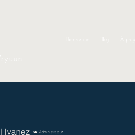
Bienvenue
Blog
À prop
Tryuun
l Ivanez
Administrateur