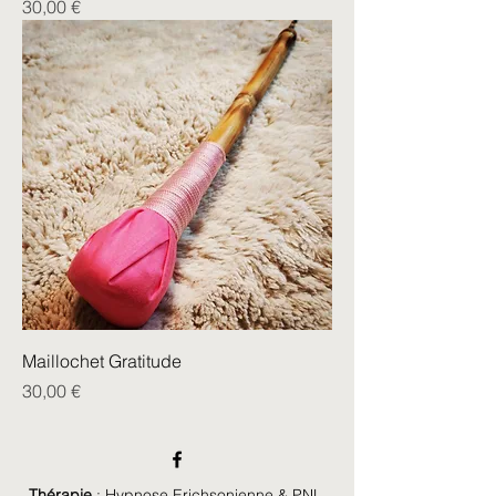
Prix
30,00 €
Maillochet Gratitude
Prix
30,00 €
Thérapie
:
Hypnose Erichsonienne & PNL
,