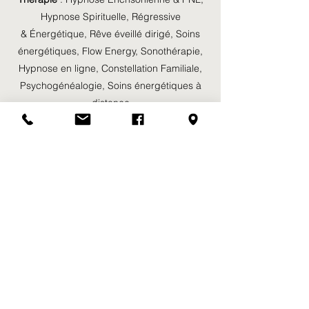
Hypnose Spirituelle, Régressive
& Énergétique,
Rêve éveillé dirigé
,
Soins
énergétiques
,
Flow Energy
,
Sonothérapie
,
Hypnose en ligne
,
Constellation Familiale
,
Psychogénéalogie,
Soins énergétiques
à
distance
Formations
:
Formation Constellations
Familiales Systémique &
Energétique,
Formation Hypnose Quantiqu
e
,
Stages & Ateliers
:
Atelier Création de Tambour,
Atelier Constellations Familiales Systémique &
Energétique,
Cercle Vibratoire Tambour &
Reconnexion à Soi
B
l
og
©2020 par Pascal Ivanez. Créé avec Wix.com
et
Boost 360°
Mentions légales