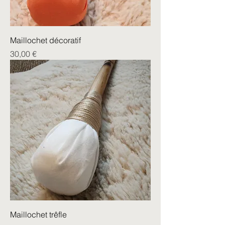
Maillochet décoratif
Prix
30,00 €
Maillochet trêfle