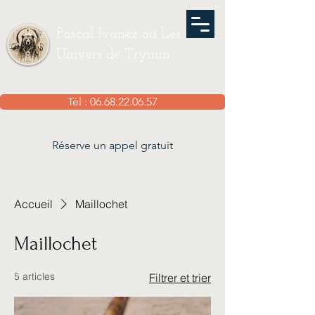
Pascal Ivanez ou Les
Univers de Tryuun
Tél : 06.68.22.06.57
Réserve un appel gratuit
Accueil
Maillochet
Maillochet
5 articles
Filtrer et trier