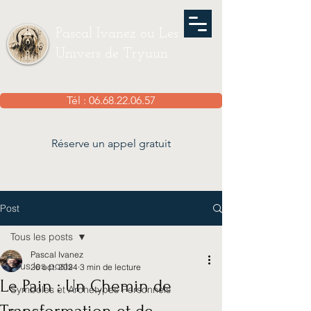
Pascal Ivanez ou Les
Univers de Tryuun
Tél : 06.68.22.06.57
Réserve un appel gratuit
Post
Tous les posts
Pascal Ivanez
Tous les posts
26 oct. 2024
3 min de lecture
Le Pain : Un Chemin de
Symboles et Archétypes Personnels