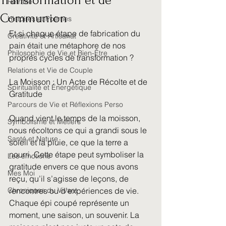
Transformation et de
Retraite
Communion
Histoires et Poèmes
Et si chaque étape de fabrication du 
Créativité et Artisanat
pain était une métaphore de nos 
Philosophie de Vie et Bien-Être
propres cycles de transformation ?
Relations et Vie de Couple
La Moisson : Un Acte de Récolte et de 
Spiritualité et Énergétique
Gratitude
Parcours de Vie et Réflexions Perso
Quand vient le temps de la moisson, 
Symbolisme et Métiers
nous récoltons ce qui a grandi sous le 
Santé et Nature
soleil et la pluie, ce que la terre a 
nourri. Cette étape peut symboliser la 
Les émotions
gratitude envers ce que nous avons 
Mes Moi
reçu, qu’il s’agisse de leçons, de 
Chroniques du Vivant
rencontres ou d’expériences de vie. 
Chaque épi coupé représente un 
moment, une saison, un souvenir. La 