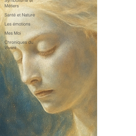
Symbolisme et
Métiers
Santé et Nature
Les émotions
Mes Moi
Chroniques du
Vivant