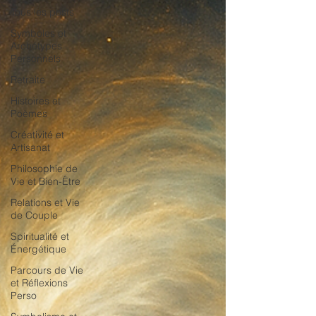
Tous les posts
Symboles et
Archétypes
Personnels
Retraite
Histoires et
Poèmes
Créativité et
Artisanat
Philosophie de
Vie et Bien-Être
Relations et Vie
de Couple
Spiritualité et
Énergétique
Parcours de Vie
et Réflexions
Perso