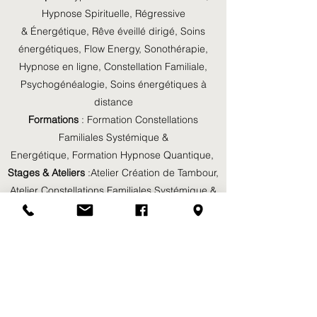
Hypnose Spirituelle, Régressive
& Énergétique,
Rêve éveillé dirigé
,
Soins
énergétiques
,
Flow Energy
,
Sonothérapie
,
Hypnose en ligne
,
Constellation Familiale
,
Psychogénéalogie,
Soins énergétiques
à
distance
Formations
:
Formation Constellations
Familiales Systémique &
Energétique,
Formation Hypnose Quantiqu
e
,
Stages & Ateliers
:
Atelier Création de Tambour,
Atelier Constellations Familiales Systémique &
Energétique,
Cercle Vibratoire Tambour &
Reconnexion à Soi
B
l
og
©2020 par Pascal Ivanez. Créé avec Wix.com
et
Boost 360°
Mentions légales