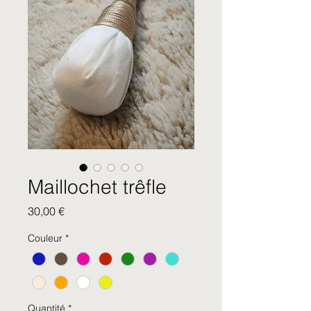
Maillochet trêfle
Prix
30,00 €
Couleur
*
Quantité
*