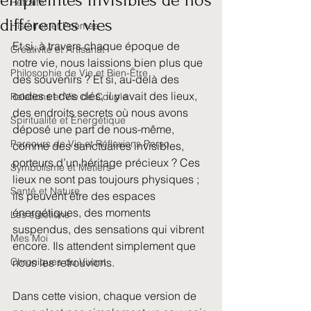
empreintes invisibles de nos
Retraite
différentes vies
Histoires et Poèmes
Et si, à travers chaque époque de 
Créativité et Artisanat
notre vie, nous laissions bien plus que 
Philosophie de Vie et Bien-Être
des souvenirs ? Et si, au-delà des 
codes et des clés, il y avait des lieux, 
Relations et Vie de Couple
des endroits secrets où nous avons 
Spiritualité et Énergétique
déposé une part de nous-même, 
Parcours de Vie et Réflexions Perso
comme des sanctuaires invisibles, 
porteurs d’un héritage précieux ? Ces 
Symbolisme et Métiers
lieux ne sont pas toujours physiques ; 
Santé et Nature
ils peuvent être des espaces 
énergétiques, des moments 
Les émotions
suspendus, des sensations qui vibrent 
Mes Moi
encore. Ils attendent simplement que 
Chroniques du Vivant
nous les retrouvions.
Dans cette vision, chaque version de 