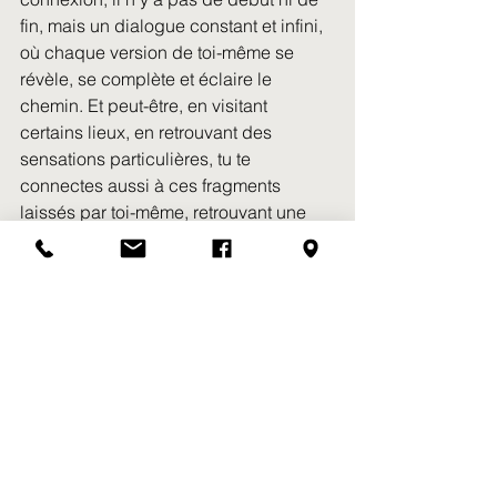
fin, mais un dialogue constant et infini, 
où chaque version de toi-même se 
révèle, se complète et éclaire le 
chemin. Et peut-être, en visitant 
certains lieux, en retrouvant des 
sensations particulières, tu te 
connectes aussi à ces fragments 
laissés par toi-même, retrouvant une 
trace ancienne qui continue de 
résonner et de guider ton voyage.
Cette vision peut sembler immense, 
mais elle nous rappelle aussi que nous 
ne sommes jamais seuls sur ce chemin 
d’évolution. À chaque instant, nos "moi" 
passés, présents et futurs se 
soutiennent, laissant des indices et 
des traces pour nous guider, non 