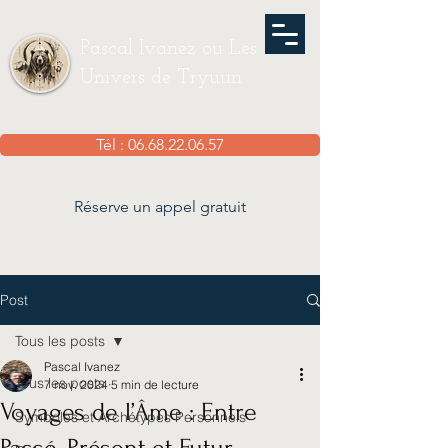
Pascal Ivanez ou Les
Univers de Tryuun
Tél : 06.68.22.06.57
Réserve un appel gratuit
Post
Tous les posts
Pascal Ivanez
Tous les posts
7 nov. 2024
5 min de lecture
Voyages de l’Âme : Entre
Symboles et Archétypes Personnels