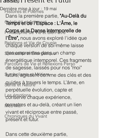
Passé, Présent et Futur
Retraite
Dernière mise à jour :
19 mai
Histoires et Poèmes
Dans la première partie, 
"Au-Delà du 
Créativité et Artisanat
Temps et de l’Espace : L'Âme, le 
Corps et la Danse Intemporelle de 
Philosophie de Vie et Bien-Être
l'Être",
 nous avons exploré l'idée que 
Relations et Vie de Couple
chaque version de soi-même laisse 
des empreintes dans un champ 
Spiritualité et Énergétique
énergétique intemporel. Ces fragments 
Parcours de Vie et Réflexions Perso
de sagesse, laissés pour nos "moi" 
Symbolisme et Métiers
futurs, agissent comme des clés et des 
guides à travers le temps. L’âme, en 
Santé et Nature
perpétuelle évolution, capte et 
Les émotions
conserve chaque expérience, 
terrestres et au-delà, créant un lien 
Mes Moi
vivant et réciproque entre passé, 
Chroniques du Vivant
présent et futur.
Dans cette deuxième partie, 