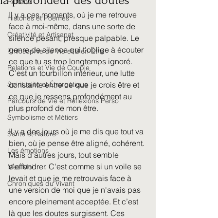
la profondeur des doutes
Retraite
Il y a ces moments, où je me retrouve 
Histoires et Poèmes
face à moi-même, dans une sorte de 
Créativité et Artisanat
silence pesant, presque palpable. Le 
genre de silence qui t'oblige à écouter 
Philosophie de Vie et Bien-Être
ce que tu as trop longtemps ignoré. 
Relations et Vie de Couple
C’est un tourbillon intérieur, une lutte 
Spiritualité et Énergétique
constante entre ce que je crois être et 
ce que je ressens profondément au 
Parcours de Vie et Réflexions Perso
plus profond de mon être.
Symbolisme et Métiers
Il y a des jours où je me dis que tout va 
Santé et Nature
bien, où je pense être aligné, cohérent. 
Les émotions
Mais d'autres jours, tout semble 
s'effondrer. C'est comme si un voile se 
Mes Moi
levait et que je me retrouvais face à 
Chroniques du Vivant
une version de moi que je n'avais pas 
encore pleinement acceptée. Et c’est 
là que les doutes surgissent. Ces 