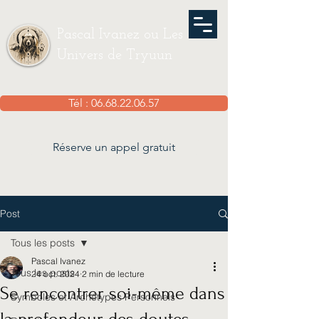
Pascal Ivanez ou Les
Univers de Tryuun
Tél : 06.68.22.06.57
Réserve un appel gratuit
Post
Tous les posts
Pascal Ivanez
Tous les posts
24 oct. 2024
2 min de lecture
Se rencontrer soi-même dans
Symboles et Archétypes Personnels