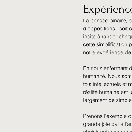
Expérienc
Spiritualité et Énergétique
La pensée binaire, 
d'oppositions : soit
Santé et Nature
Les ém
incite à ranger cha
cette simplification 
notre expérience de 
En nous enfermant da
humanité. Nous somme
fois intellectuels et
réalité humaine est 
largement de simple
Prenons l'exemple d
grande joie dans l'a
choisir entre ses pa