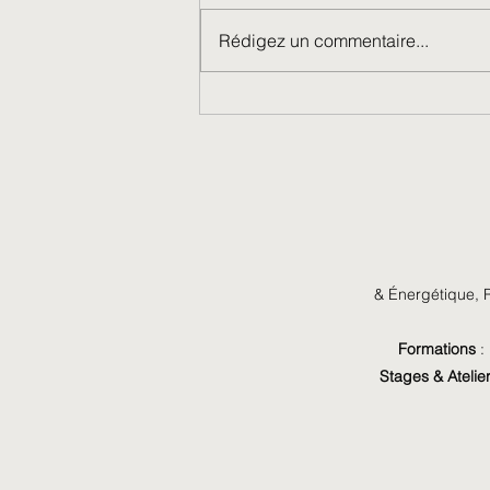
Rédigez un commentaire...
Ce n’est pas le passé qui te
façonne, mais ce que tu en fais
& Énergétique,
R
Formations
:
Stages & Atelie