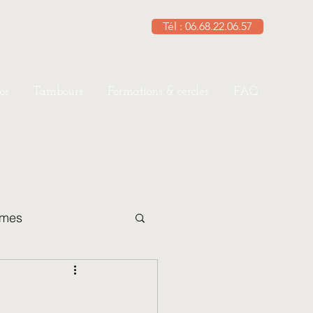
Tél : 06.68.22.06.57
os
Tambours
Formations & cercles
FAQ
èmes
ouple