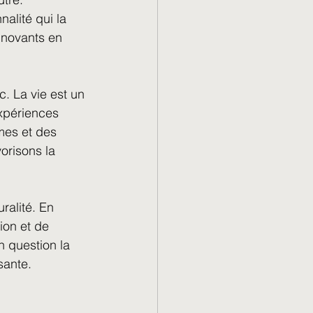
alité qui la 
innovants en 
c. La vie est un 
expériences 
mes et des 
orisons la 
ralité. En 
ion et de 
n question la 
sante.