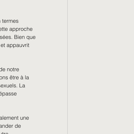
et Métiers
n termes 
cette approche 
sées. Bien que 
 et appauvrit 
de notre 
ns être à la 
sexuels. La 
dépasse 
galement une 
mander de 
tre. 