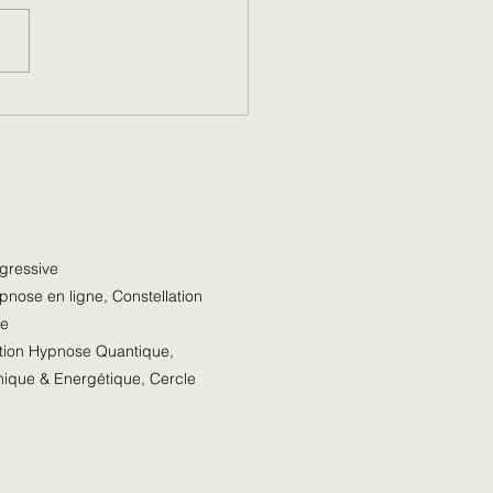
 Dualité à l’Unité
égressive
pnose en ligne
,
Constellation
ce
ion Hypnose Quantiqu
e
,
émique & Energétique,
Cercle