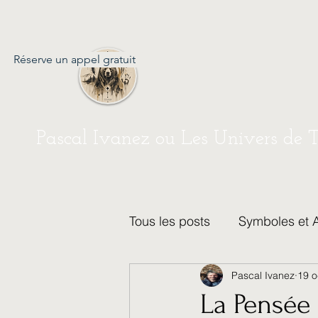
Réserve un appel gratuit
Pascal Ivanez ou Les Univers de 
Tous les posts
Symboles et 
Pascal Ivanez
19 o
Créativité et Artisanat
P
La Pensée 