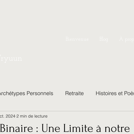
Bienvenue
Blog
À prop
Tryuun
Archétypes Personnels
Retraite
Histoires et Po
ct. 2024
2 min de lecture
hilosophie de Vie et Bien-Être
Relations et Vie de C
Binaire : Une Limite à notre