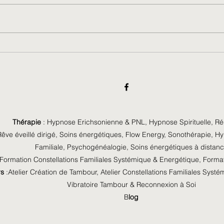
De la
Le Brouillard des Âmes :
l’égrégore du monde moderne
Thérapie
:
Hypnose Erichsonienne & PNL
,
Hypnose Spirituelle, R
êve éveillé dirigé
,
Soins énergétiques
,
Flow Energy
,
Sonothérapie
,
Hy
Familiale
,
Psychogénéalogie,
Soins énergétiques
à distan
Formation Constellations Familiales Systémique & Energétique,
Format
rs
:
Atelier Création de Tambour, Atelier Constellations Familiales Syst
Vibratoire Tambour & Reconnexion à Soi
B
l
og