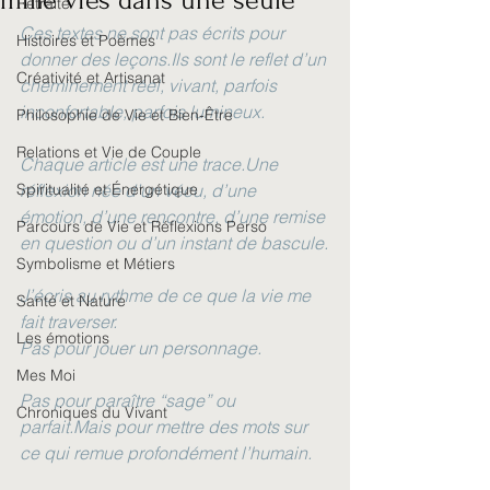
mille vies dans une seule
Retraite
Ces textes ne sont pas écrits pour 
Histoires et Poèmes
donner des leçons.Ils sont le reflet d’un 
Créativité et Artisanat
cheminement réel, vivant, parfois 
inconfortable, parfois lumineux.
Philosophie de Vie et Bien-Être
Relations et Vie de Couple
Chaque article est une trace.Une 
Spiritualité et Énergétique
réflexion née d’un vécu, d’une 
émotion, d’une rencontre, d’une remise 
Parcours de Vie et Réflexions Perso
en question ou d’un instant de bascule.
Symbolisme et Métiers
J’écris au rythme de ce que la vie me 
Santé et Nature
fait traverser.
Les émotions
Pas pour jouer un personnage.
Mes Moi
Pas pour paraître “sage” ou 
Chroniques du Vivant
parfait.Mais pour mettre des mots sur 
ce qui remue profondément l’humain.