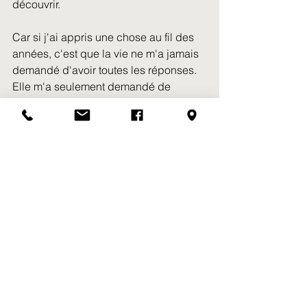
découvrir.
Car si j'ai appris une chose au fil des 
années, c'est que la vie ne m'a jamais 
demandé d'avoir toutes les réponses.
Elle m'a seulement demandé de 
continuer à marcher.
Un pas après l'autre.
Le cœur ouvert.
Les yeux tournés vers l'horizon.
Curieux de ce que le prochain virage 
révélera.
Et peut-être qu'un jour, au détour d'un 
sentier, une autre voyageuse choisira 
de marcher à mes côtés.
Non pour me détourner de la route.
Mais pour partager le mystère du 
voyage.