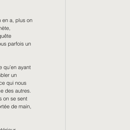
et Métiers
 en a, plus on 
hète, 
quête 
us parfois un 
e qu’en ayant 
bler un 
ce qui nous 
e des autres. 
s on se sent 
rtée de main, 
térieur. 