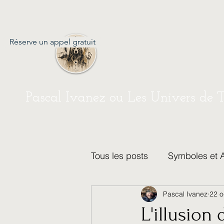
Réserve un appel gratuit
Pascal Ivanez ou Les Univers de 
Tous les posts
Symboles et 
Pascal Ivanez
22 o
Créativité et Artisanat
P
L'illusion