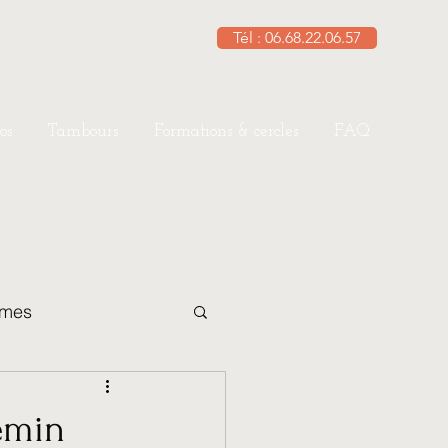
Tél : 06.68.22.06.57
os
Tambours
Formations & cercles
FAQ
èmes
ouple
emin