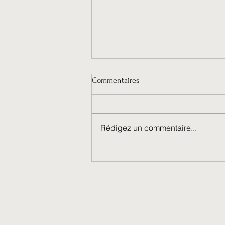
Commentaires
Rédigez un commentaire...
L'impression d'avoir vécu mille
vies dans une seule