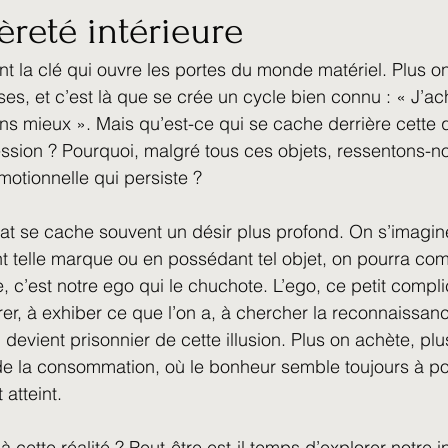
gèreté intérieure
Parcours de Vie et Réflexions Perso
Symbolisme 
nt la clé qui ouvre les portes du monde matériel. Plus on
es, et c’est là que se crée un cycle bien connu : « J’ac
otions
Mes Moi
Chroniques du Vivant
ns mieux ». Mais qu’est-ce qui se cache derrière cette 
sion ? Pourquoi, malgré tous ces objets, ressentons-no
motionnelle qui persiste ?
at se cache souvent un désir plus profond. On s’imagin
nt telle marque ou en possédant tel objet, on pourra com
’est notre ego qui le chuchote. L’ego, ce petit compli
r, à exhiber ce que l’on a, à chercher la reconnaissanc
devient prisonnier de cette illusion. Plus on achète, plu
de la consommation, où le bonheur semble toujours à po
atteint.
à cette réalité ? Peut-être est-il temps d’explorer notre in