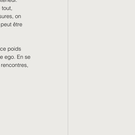
tout, 
sures, on 
peut être 
 ce poids 
re ego. En se 
rencontres, 