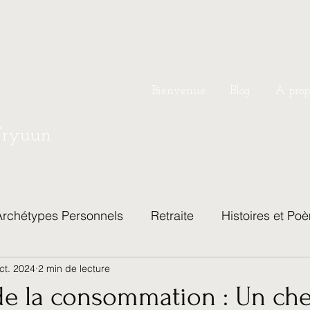
Bienvenue
Blog
À prop
Tryuun
Archétypes Personnels
Retraite
Histoires et Po
ct. 2024
2 min de lecture
hilosophie de Vie et Bien-Être
Relations et Vie de C
 de la consommation : Un ch