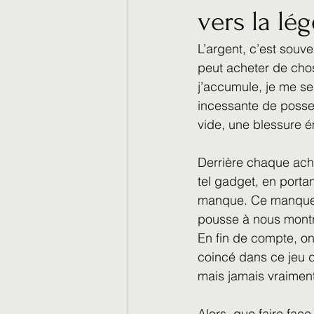
vers la lé
Spiritualité et Énergétique
L’argent, c’est souve
peut acheter de chos
Santé et Nature
Les ém
j’accumule, je me se
incessante de posses
vide, une blessure é
Derrière chaque ach
tel gadget, en porta
manque. Ce manque, c
pousse à nous montre
En fin de compte, on 
coincé dans ce jeu 
mais jamais vraiment 
Alors, que faire face 